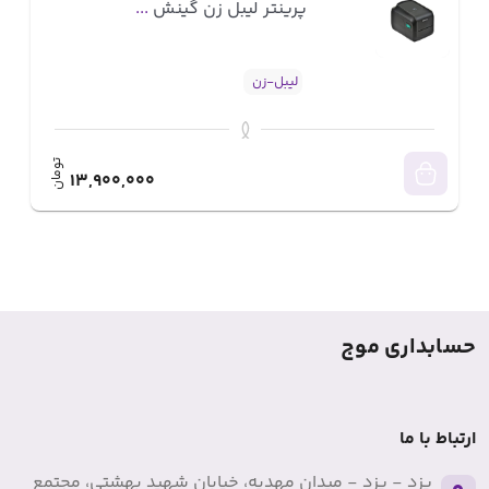
پرینتر لیبل زن گینش
...
لیبل-زن
تومان
13,900,000
حسابداری موج
ارتباط با ما
یزد - یزد - میدان مهدیه، خیابان شهید بهشتی، مجتمع